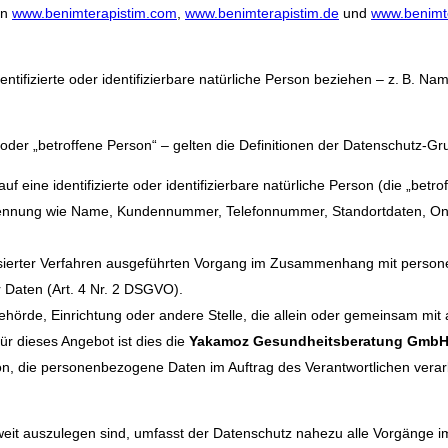
en
www.benimterapistim.com
,
www.benimterapistim.de
und
www.benimte
entifizierte oder identifizierbare natürliche Person beziehen – z. B. N
er“ oder „betroffene Person“ – gelten die Definitionen der Datenschu
auf eine identifizierte oder identifizierbare natürliche Person (die „betr
r Kennung wie Name, Kundennummer, Telefonnummer, Standortdaten, On
isierter Verfahren ausgeführten Vorgang im Zusammenhang mit person
 Daten (Art. 4 Nr. 2 DSGVO).
 Behörde, Einrichtung oder andere Stelle, die allein oder gemeinsam mi
r dieses Angebot ist dies die
Yakamoz Gesundheitsberatung Gmb
son, die personenbezogene Daten im Auftrag des Verantwortlichen verarb
 weit auszulegen sind, umfasst der Datenschutz nahezu alle Vorgän