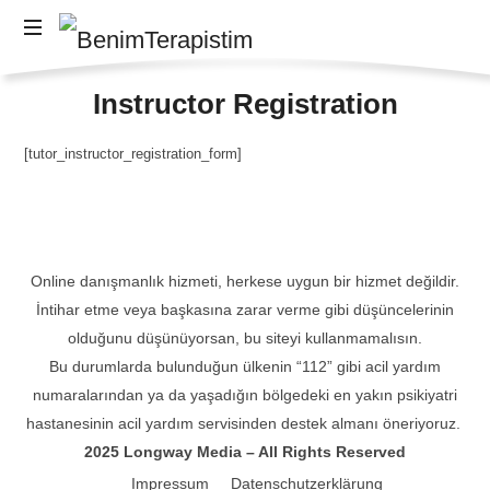
BenimTerapistim
Sağlıklı
Instructor Registration
Zihinler,
Mutlu
İnsanlar
[tutor_instructor_registration_form]
Online danışmanlık hizmeti, herkese uygun bir hizmet değildir.
İntihar etme veya başkasına zarar verme gibi düşüncelerinin
olduğunu düşünüyorsan, bu siteyi kullanmamalısın.
Bu durumlarda bulunduğun ülkenin “112” gibi acil yardım
numaralarından ya da yaşadığın bölgedeki en yakın psikiyatri
hastanesinin acil yardım servisinden destek almanı öneriyoruz.
2025 Longway Media – All Rights Reserved
Impressum
Datenschutzerklärung