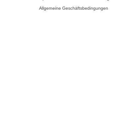
Allgemeine Geschäftsbedingungen
SHARE THIS SELECTION
Tweet
LinkedIn