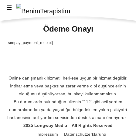
BenimTerapistim
Sağlıklı
Ödeme Onayı
Zihinler,
Mutlu
İnsanlar
[simpay_payment_receipt]
Online danışmanlık hizmeti, herkese uygun bir hizmet değildir.
İntihar etme veya başkasına zarar verme gibi düşüncelerinin
olduğunu düşünüyorsan, bu siteyi kullanmamalısın.
Bu durumlarda bulunduğun ülkenin “112” gibi acil yardım
numaralarından ya da yaşadığın bölgedeki en yakın psikiyatri
hastanesinin acil yardım servisinden destek almanı öneriyoruz.
2025 Longway Media – All Rights Reserved
Impressum
Datenschutzerklärung