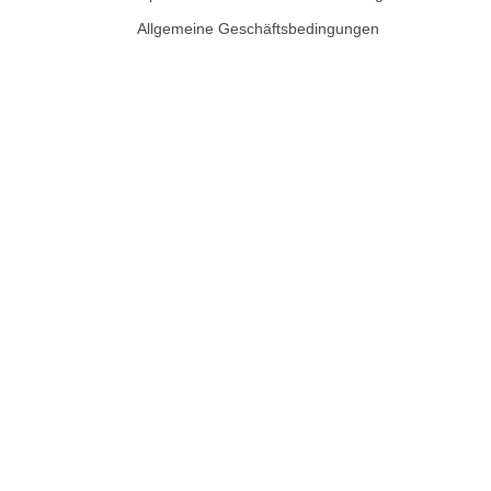
Allgemeine Geschäftsbedingungen
SHARE THIS SELECTION
Tweet
LinkedIn